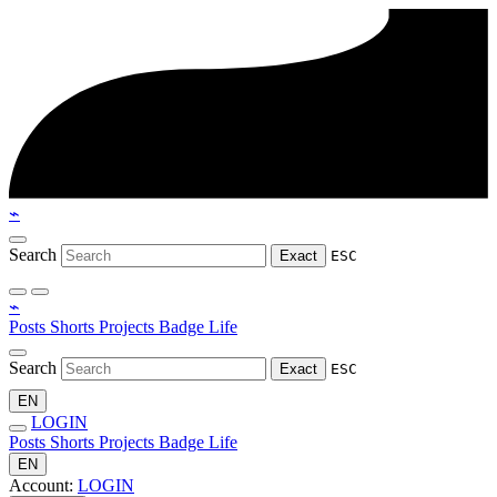
⌁
Search
Exact
ESC
⌁
Posts
Shorts
Projects
Badge
Life
Search
Exact
ESC
EN
LOGIN
Posts
Shorts
Projects
Badge
Life
EN
Account:
LOGIN