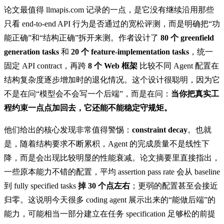
论文最值得 llmapis.com 记录的一点，是它没有继续沿用那些
只看 end-to-end API 行为是否通过的宽松评测，而是明确把“功
能正确”和“结构正确”拆开来测。作者设计了
80 个 greenfield
generation tasks
和
20 个 feature-implementation tasks
，统一
固定 API contract，再跨
8 个 Web 框架
比较不同 Agent 配置在
结构复杂度逐步增加时的退化情况。这个设计很聪明，因为它
不是在问“模型会不会写一个后端”，而是在问：
当你把真实工
程约束一点点加回去，它还能不能稳定守规矩。
他们给出的核心发现非常值得警惕：
constraint decay
。也就
是，随着结构要求不断累积，Agent 的完成质量不是线性下
降，而是会出现比较明显的性能衰减。论文摘要里直接指出，
一些原本能力不错的配置，平均 assertion pass rate 会从 baseline
到 fully specified tasks
掉 30 个点左右
；更弱的配置甚至会接近
归零。这说明今天很多 coding agent 展示出来的“能做后端”的
能力，可能相当一部分建立在任务 specification 足够松的前提