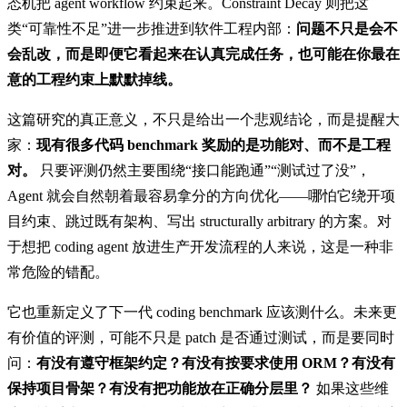
态机把 agent workflow 约束起来。Constraint Decay 则把这
类“可靠性不足”进一步推进到软件工程内部：
问题不只是会不
会乱改，而是即便它看起来在认真完成任务，也可能在你最在
意的工程约束上默默掉线。
这篇研究的真正意义，不只是给出一个悲观结论，而是提醒大
家：
现有很多代码 benchmark 奖励的是功能对、而不是工程
对。
只要评测仍然主要围绕“接口能跑通”“测试过了没”，
Agent 就会自然朝着最容易拿分的方向优化——哪怕它绕开项
目约束、跳过既有架构、写出 structurally arbitrary 的方案。对
于想把 coding agent 放进生产开发流程的人来说，这是一种非
常危险的错配。
它也重新定义了下一代 coding benchmark 应该测什么。未来更
有价值的评测，可能不只是 patch 是否通过测试，而是要同时
问：
有没有遵守框架约定？有没有按要求使用 ORM？有没有
保持项目骨架？有没有把功能放在正确分层里？
如果这些维