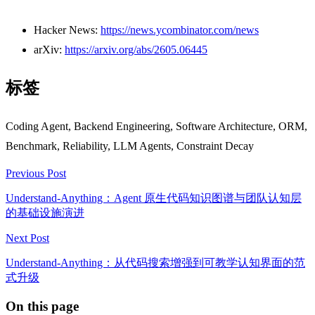
Hacker News:
https://news.ycombinator.com/news
arXiv:
https://arxiv.org/abs/2605.06445
标签
Coding Agent, Backend Engineering, Software Architecture, ORM,
Benchmark, Reliability, LLM Agents, Constraint Decay
Previous Post
Understand-Anything：Agent 原生代码知识图谱与团队认知层
的基础设施演进
Next Post
Understand-Anything：从代码搜索增强到可教学认知界面的范
式升级
On this page