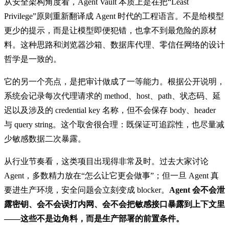
从安全架构角度看，Agent Vault 本质上是在把“Least
Privilege”原则重新翻译成 Agent 时代的工程语言。不是给模型
更少的提示，而是让模型即便犯错，也拿不到最危险的原材
料。这种思路和浏览器沙箱、数据库代理、零信任网络的设计
哲学是一致的。
它的另一个亮点，是把审计做成了一等能力。根据公开说明，
系统会记录每次代理请求的 method、host、path、状态码、延
迟以及涉及的 credential key 名称，但不会保存 body、header
与 query string。这个取舍很合理：既保证可追踪性，也尽量减
少敏感数据二次暴露。
从行业节奏看，这类项目出现得非常及时。过去大家讨论
Agent，多数精力放在“怎么让它更会做事”；但一旦 Agent 真
要进生产环境，安全问题会立刻变成 blocker。
Agent 会不会泄
露密钥、会不会误打内网、会不会把敏感接口暴露到上下文里
——这些不是边角料，而是生产部署的前置条件。