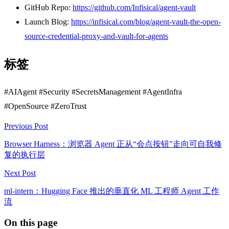
GitHub Repo:
https://github.com/Infisical/agent-vault
Launch Blog:
https://infisical.com/blog/agent-vault-the-open-
source-credential-proxy-and-vault-for-agents
标签
#AIAgent #Security #SecretsManagement #AgentInfra
#OpenSource #ZeroTrust
Previous Post
Browser Harness：浏览器 Agent 正从“会点按钮”走向可自我修
复的执行层
Next Post
ml-intern：Hugging Face 推出的垂直化 ML 工程师 Agent 工作
流
On this page