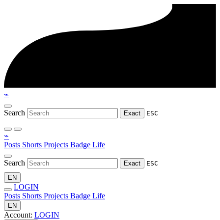
⌁
Search
Exact
ESC
⌁
Posts
Shorts
Projects
Badge
Life
Search
Exact
ESC
EN
LOGIN
Posts
Shorts
Projects
Badge
Life
EN
Account:
LOGIN