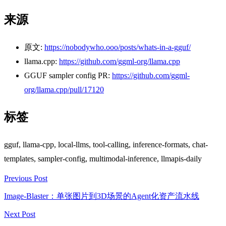
来源
原文:
https://nobodywho.ooo/posts/whats-in-a-gguf/
llama.cpp:
https://github.com/ggml-org/llama.cpp
GGUF sampler config PR:
https://github.com/ggml-
org/llama.cpp/pull/17120
标签
gguf, llama-cpp, local-llms, tool-calling, inference-formats, chat-
templates, sampler-config, multimodal-inference, llmapis-daily
Previous Post
Image-Blaster：单张图片到3D场景的Agent化资产流水线
Next Post