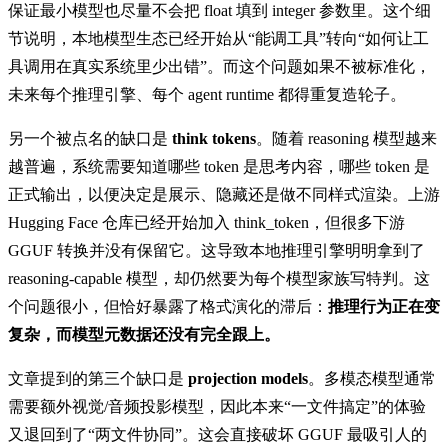
保证最小模型也尽量不会把 float 填到 integer 参数里。这个细
节说明，本地模型生态已经开始从“能调工具”转向“如何让工
具调用在真实系统里少出错”。而这个问题如果不被标准化，
未来每个推理引擎、每个 agent runtime 都得重复造轮子。
另一个被点名的缺口是
think tokens
。随着 reasoning 模型越来
越普遍，系统需要知道哪些 token 是思考内容，哪些 token 是
正式输出，以便决定是展示、隐藏还是做不同样式渲染。上游
Hugging Face 仓库已经开始加入 think_token，但很多下游
GGUF 转换并没有保留它。这导致本地推理引擎明明拿到了
reasoning-capable 模型，却仍然要为每个模型家族写特判。这
个问题很小，但恰好暴露了格式演化的滞后：
推理行为正在变
复杂，而模型元数据还没有完全跟上。
文章提到的第三个缺口是
projection models
。多模态模型通常
需要额外视觉/音频投影模型，因此本来“一文件搞定”的体验
又退回到了“两文件协同”。这会直接破坏 GGUF 最吸引人的