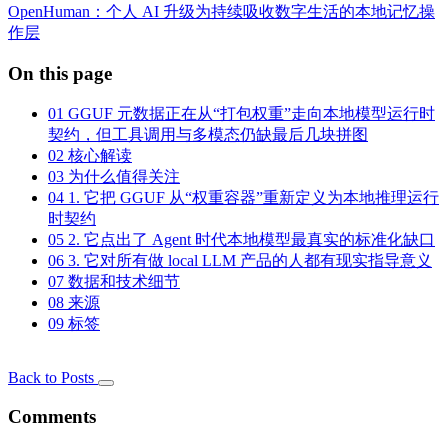
OpenHuman：个人 AI 升级为持续吸收数字生活的本地记忆操
作层
On this page
01
GGUF 元数据正在从“打包权重”走向本地模型运行时
契约，但工具调用与多模态仍缺最后几块拼图
02
核心解读
03
为什么值得关注
04
1. 它把 GGUF 从“权重容器”重新定义为本地推理运行
时契约
05
2. 它点出了 Agent 时代本地模型最真实的标准化缺口
06
3. 它对所有做 local LLM 产品的人都有现实指导意义
07
数据和技术细节
08
来源
09
标签
Back to Posts
Comments