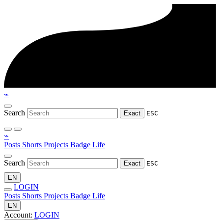
⌁
Search
Exact
ESC
⌁
Posts
Shorts
Projects
Badge
Life
Search
Exact
ESC
EN
LOGIN
Posts
Shorts
Projects
Badge
Life
EN
Account:
LOGIN