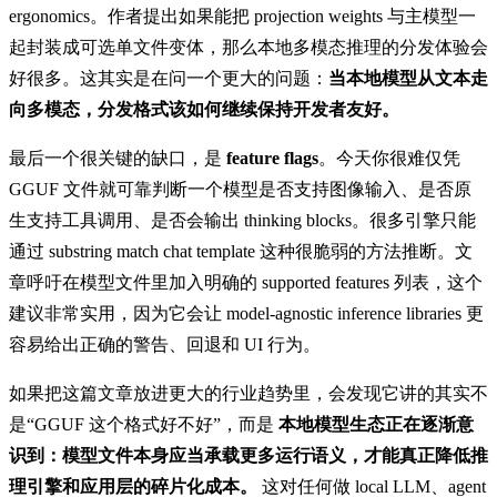
ergonomics。作者提出如果能把 projection weights 与主模型一
起封装成可选单文件变体，那么本地多模态推理的分发体验会
好很多。这其实是在问一个更大的问题：
当本地模型从文本走
向多模态，分发格式该如何继续保持开发者友好。
最后一个很关键的缺口，是
feature flags
。今天你很难仅凭
GGUF 文件就可靠判断一个模型是否支持图像输入、是否原
生支持工具调用、是否会输出 thinking blocks。很多引擎只能
通过 substring match chat template 这种很脆弱的方法推断。文
章呼吁在模型文件里加入明确的 supported features 列表，这个
建议非常实用，因为它会让 model-agnostic inference libraries 更
容易给出正确的警告、回退和 UI 行为。
如果把这篇文章放进更大的行业趋势里，会发现它讲的其实不
是“GGUF 这个格式好不好”，而是
本地模型生态正在逐渐意
识到：模型文件本身应当承载更多运行语义，才能真正降低推
理引擎和应用层的碎片化成本。
这对任何做 local LLM、agent