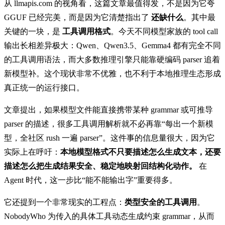
从 llmapis.com 的视角看，这篇文章最值得发，不是因为它夸
GGUF 已经完美，而是因为它清楚指出了
还缺什么
。其中最
关键的一块，是
工具调用格式
。今天不同模型家族的 tool call
输出长相差异极大：Qwen、Qwen3.5、Gemma4 都有完全不同
的工具调用语法，而大多数推理引擎只能靠硬编码 parser 追着
新模型补。这个现状非常不优雅，也不利于本地推理生态形成
真正统一的运行接口。
文章提出，如果模型文件能直接携带某种 grammar 或可推导
parser 的描述，很多工具调用解析就不必再靠“每出一个新模
型，全社区 rush 一遍 parser”。这件事的信息量很大，因为它
实际上在呼吁：
本地模型格式不只要描述怎么生成文本，还要
描述怎么把生成结果安全、稳定地映射回结构化动作。
在
Agent 时代，这一步比“能不能输出字”重要得多。
它还提到一个非常现实的工程点：
类型安全的工具调用
。
NobodyWho 为传入的具体工具动态生成约束 grammar，从而