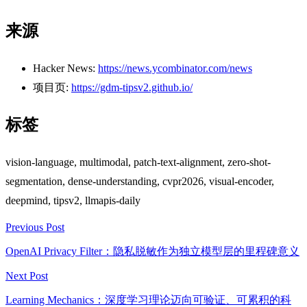
来源
Hacker News:
https://news.ycombinator.com/news
项目页:
https://gdm-tipsv2.github.io/
标签
vision-language, multimodal, patch-text-alignment, zero-shot-
segmentation, dense-understanding, cvpr2026, visual-encoder,
deepmind, tipsv2, llmapis-daily
Previous Post
OpenAI Privacy Filter：隐私脱敏作为独立模型层的里程碑意义
Next Post
Learning Mechanics：深度学习理论迈向可验证、可累积的科