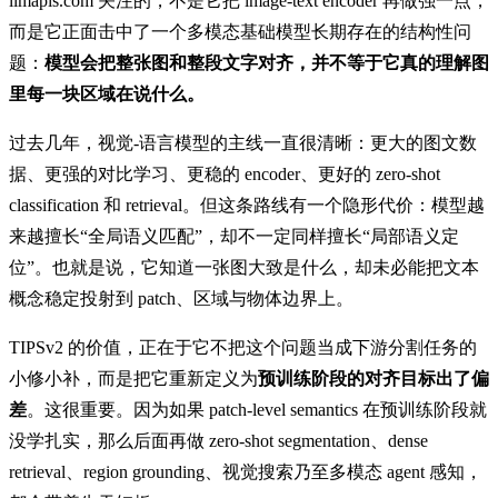
llmapis.com 关注的，不是它把 image-text encoder 再做强一点，
而是它正面击中了一个多模态基础模型长期存在的结构性问
题：
模型会把整张图和整段文字对齐，并不等于它真的理解图
里每一块区域在说什么。
过去几年，视觉-语言模型的主线一直很清晰：更大的图文数
据、更强的对比学习、更稳的 encoder、更好的 zero-shot
classification 和 retrieval。但这条路线有一个隐形代价：模型越
来越擅长“全局语义匹配”，却不一定同样擅长“局部语义定
位”。也就是说，它知道一张图大致是什么，却未必能把文本
概念稳定投射到 patch、区域与物体边界上。
TIPSv2 的价值，正在于它不把这个问题当成下游分割任务的
小修小补，而是把它重新定义为
预训练阶段的对齐目标出了偏
差
。这很重要。因为如果 patch-level semantics 在预训练阶段就
没学扎实，那么后面再做 zero-shot segmentation、dense
retrieval、region grounding、视觉搜索乃至多模态 agent 感知，