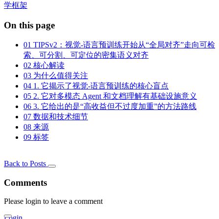
学框架
On this page
01
TIPSv2：视觉-语言预训练开始从“全局对齐”走向可检
索、可分割、可定位的密集语义对齐
02
核心解读
03
为什么值得关注
04
1. 它揭示了视觉-语言预训练的核心盲点
05
2. 它对多模态 Agent 和文档理解有基础设施意义
06
3. 它给出的是“高收益但不过度加重”的方法路线
07
数据和技术细节
08
来源
09
标签
Back to Posts
Comments
Please login to leave a comment
Login