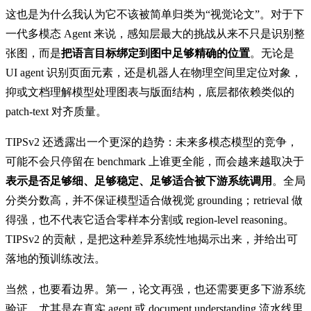
这也是为什么我认为它不该被简单归类为“视觉论文”。对于下
一代多模态 Agent 来说，感知层最大的挑战从来不只是识别整
张图，而是
把语言目标绑定到图中足够精确的位置
。无论是
UI agent 识别页面元素，还是机器人在物理空间里定位对象，
抑或文档理解模型处理图表与版面结构，底层都依赖类似的
patch-text 对齐质量。
TIPSv2 还透露出一个更深的趋势：未来多模态模型的竞争，
可能不会只停留在 benchmark 上谁更全能，而会越来越取决于
表示是否足够细、足够稳定、足够适合被下游系统调用
。全局
分类分数高，并不保证模型适合做视觉 grounding；retrieval 做
得强，也不代表它适合零样本分割或 region-level reasoning。
TIPSv2 的贡献，是把这种差异系统性地揭示出来，并给出可
落地的预训练改法。
当然，也要看边界。第一，论文再强，也还需要更多下游系统
验证，尤其是在真实 agent 或 document understanding 流水线里