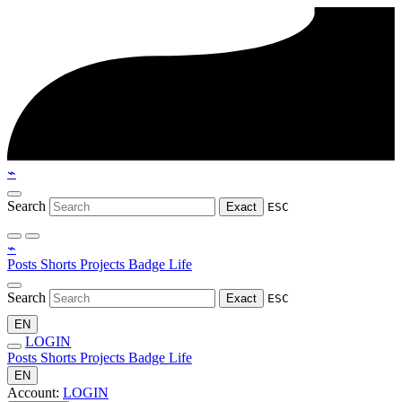
⌁
Search
Exact
ESC
⌁
Posts
Shorts
Projects
Badge
Life
Search
Exact
ESC
EN
LOGIN
Posts
Shorts
Projects
Badge
Life
EN
Account:
LOGIN