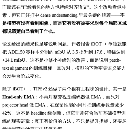
而应该在“已经看见的地方也持续对齐语义”。这个改动看似朴
素，但它正好打中 dense understanding 里最关键的瓶颈——
不
是模型有没有看到图像，而是它有没有被要求对每个局部区域
都说清楚自己看到了什么。
论文给出的结果也足够说明问题。作者报告 iBOT++ 单独就能
把 ADE150 零样本分割的 mIoU 从 3.5 提升到 17.6，增幅达到
+14.1 mIoU
。这不是小修小补级别的改善，而是说明 patch-
text alignment 的训练目标一旦改对，模型的下游密集语义能力
会发生台阶式变化。
除了 iBOT++，TIPSv2 还做了两个很有工程味的设计。其一是
Head-only EMA
：不再对整套视觉编码器做 EMA，而只对
projector head 做 EMA，在保留性能的同时把训练参数量减少
42%
。这不是 headline 级创新，但它非常符合当前基础模型训
练的现实逻辑：真正有价值的方法，不只是提升指标，还要尽