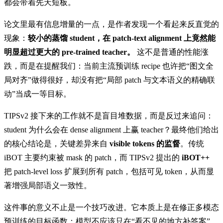
都会带着先天短板。
论文里最有信息增量的一点，是作者发现一个看起来反直觉的
现象：
较小的蒸馏 student，在 patch-text alignment 上竟然能
明显超过更大的 pre-trained teacher。
这不是普通的性能涨
跌，而是在提醒我们：当前主流预训练 recipe 也许把“图文全
局对齐”做得很好，却没有把“局部 patch 与文本语义的精确联
动”当成一等目标。
TIPSv2 接下来的工作就不是盲目堆数据，而是反过来追问：
student 为什么会在 dense alignment 上赢 teacher？最终他们给出
的核心结论是，关键差异来自
visible tokens 的监督
。传统
iBOT 主要约束被 mask 的 patch，而 TIPSv2 提出的
iBOT++
把 patch-level loss 扩展到所有 patch，包括可见 token，从而显
著增强局部语义一致性。
这件事的意义不止是一个技巧改进。它本质上是在修正多模态
预训练的目标函数：模型不应该只在“看不见的地方补答案”，