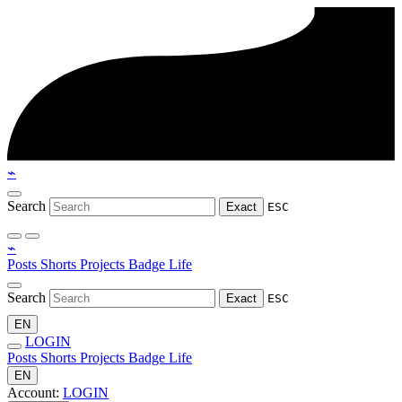
⌁
Search
Exact
ESC
⌁
Posts
Shorts
Projects
Badge
Life
Search
Exact
ESC
EN
LOGIN
Posts
Shorts
Projects
Badge
Life
EN
Account:
LOGIN