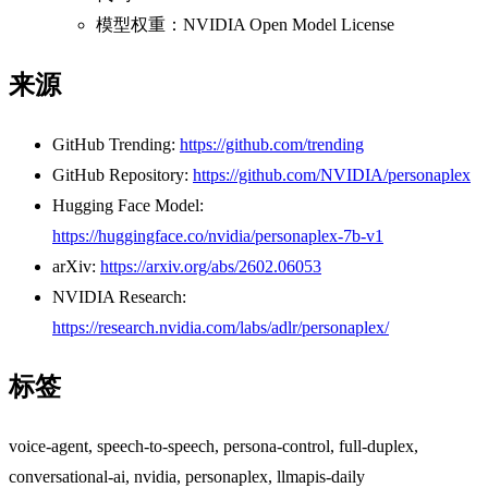
模型权重：NVIDIA Open Model License
来源
GitHub Trending:
https://github.com/trending
GitHub Repository:
https://github.com/NVIDIA/personaplex
Hugging Face Model:
https://huggingface.co/nvidia/personaplex-7b-v1
arXiv:
https://arxiv.org/abs/2602.06053
NVIDIA Research:
https://research.nvidia.com/labs/adlr/personaplex/
标签
voice-agent, speech-to-speech, persona-control, full-duplex,
conversational-ai, nvidia, personaplex, llmapis-daily