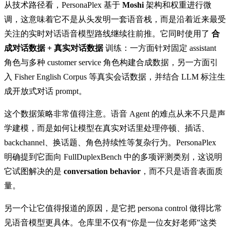
从技术路径看，PersonaPlex 基于
Moshi
架构和权重进行微
调，这意味着它不是从头发明一套语音栈，而是沿着近来最受
关注的实时对话语音模型路线继续往前推。它同时使用了
合
成对话数据 + 真实对话数据
训练：一方面针对固定 assistant
角色与多种 customer service 角色构建合成数据，另一方面引
入 Fisher English Corpus 等真实会话数据，并结合 LLM 标注生
成开放式对话 prompt。
这个数据策略非常值得注意。语音 Agent 的难点从来不只是声
学建模，而是如何让模型在真实对话里处理停顿、插话、
backchannel、换话题、角色持续性等复杂行为。PersonaPlex
明确提到它面向 FullDuplexBench 中的多项评测类别，这说明
它试图解决的是
conversation behavior
，而不只是语音表面质
量。
另一个让它值得报道的原因，是它把 persona control 做得比常
见语音模型更具体。仓库里不仅有“你是一位友好老师”这类