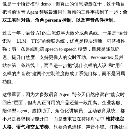
像是一个语音模型 demo；但真正的信息增量在于，这个项目
把当前语音 Agent 领域最难同时兼顾的三件事摆到了一起：
全
双工实时对话、角色 persona 控制、以及声音条件控制
。
过去一年，语音 AI 的主流叙事大致分成两条线。一条是“语音
识别 + LLM + TTS”的级联系统，优点是模块清晰、可替换性
强；另一条是端到端 speech-to-speech 模型，目标是降低延
迟、提升自然度、支持更像人的实时互动。PersonaPlex 显然
站在第二条路线上，而且进一步把“说什么样的人设”和“用什
么样的声音说”这两个控制维度做成了系统目标，而不是附属
功能。
这很重要，因为大多数语音 Agent 到今天仍然停留在“能实时
回应”层面，但离真正可用的产品还差一段距离。企业客服、
陪伴型 agent、虚拟助手、角色化讲解员、互动教育系统，都
不只是要求模型能开口，而是要求它在持续对话中
维持稳定
人格、语气和交互节奏
。只要角色漂移、声音不稳、打断处理