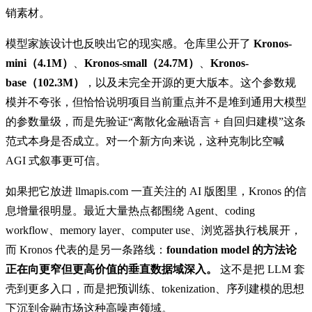
销素材。
模型家族设计也反映出它的现实感。仓库里公开了
Kronos-
mini（4.1M）
、
Kronos-small（24.7M）
、
Kronos-
base（102.3M）
，以及未完全开源的更大版本。这个参数规
模并不夸张，但恰恰说明项目当前重点并不是堆到通用大模型
的参数量级，而是先验证“离散化金融语言 + 自回归建模”这条
范式本身是否成立。对一个新方向来说，这种克制比空喊
AGI 式叙事更可信。
如果把它放进 llmapis.com 一直关注的 AI 版图里，Kronos 的信
息增量很明显。最近大量热点都围绕 Agent、coding
workflow、memory layer、computer use、浏览器执行栈展开，
而 Kronos 代表的是另一条路线：
foundation model 的方法论
正在向更窄但更高价值的垂直数据域深入。
这不是把 LLM 套
壳到更多入口，而是把预训练、tokenization、序列建模的思想
下沉到金融市场这种高噪声领域。