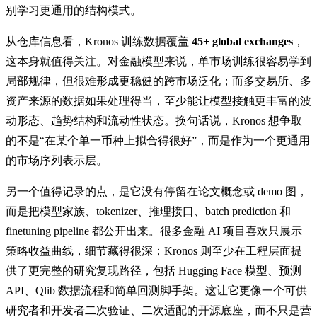
别学习更通用的结构模式。
从仓库信息看，Kronos 训练数据覆盖
45+ global exchanges
，
这本身就值得关注。对金融模型来说，单市场训练很容易学到
局部规律，但很难形成更稳健的跨市场泛化；而多交易所、多
资产来源的数据如果处理得当，至少能让模型接触更丰富的波
动形态、趋势结构和流动性状态。换句话说，Kronos 想争取
的不是“在某个单一币种上拟合得很好”，而是作为一个更通用
的市场序列表示层。
另一个值得记录的点，是它没有停留在论文概念或 demo 图，
而是把模型家族、tokenizer、推理接口、batch prediction 和
finetuning pipeline 都公开出来。很多金融 AI 项目喜欢只展示
策略收益曲线，细节藏得很深；Kronos 则至少在工程层面提
供了更完整的研究复现路径，包括 Hugging Face 模型、预测
API、Qlib 数据流程和简单回测脚手架。这让它更像一个可供
研究者和开发者二次验证、二次适配的开源底座，而不只是营