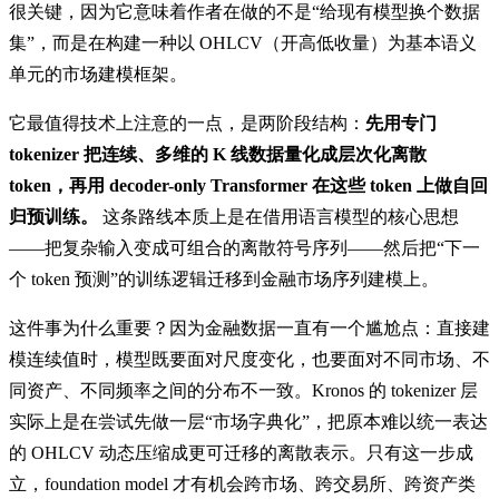
很关键，因为它意味着作者在做的不是“给现有模型换个数据
集”，而是在构建一种以 OHLCV（开高低收量）为基本语义
单元的市场建模框架。
它最值得技术上注意的一点，是两阶段结构：
先用专门
tokenizer 把连续、多维的 K 线数据量化成层次化离散
token，再用 decoder-only Transformer 在这些 token 上做自回
归预训练。
这条路线本质上是在借用语言模型的核心思想
——把复杂输入变成可组合的离散符号序列——然后把“下一
个 token 预测”的训练逻辑迁移到金融市场序列建模上。
这件事为什么重要？因为金融数据一直有一个尴尬点：直接建
模连续值时，模型既要面对尺度变化，也要面对不同市场、不
同资产、不同频率之间的分布不一致。Kronos 的 tokenizer 层
实际上是在尝试先做一层“市场字典化”，把原本难以统一表达
的 OHLCV 动态压缩成更可迁移的离散表示。只有这一步成
立，foundation model 才有机会跨市场、跨交易所、跨资产类