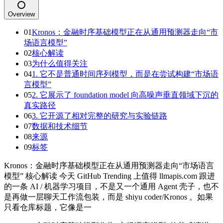
Overview
01
Kronos：金融时序基础模型正在从通用预测器走向“市
场语言模型”
02
核心解读
03
为什么值得关注
04
1. 它不是普通时间序列模型，而是在尝试构建“市场语
言模型”
05
2. 它展示了 foundation model 向高噪声垂直领域下沉的
真实路径
06
3. 它开源了相对完整的研究与实验链路
07
数据和技术细节
08
来源
09
标签
Kronos：金融时序基础模型正在从通用预测器走向“市场语言
模型” 核心解读 今天 GitHub Trending 上值得 llmapis.com 跟进
的一条 AI / 机器学习项目，不是又一个通用 Agent 壳子，也不
是再做一层聊天工作流包装，而是 shiyu coder/Kronos 。如果
只看仓库标题，它像是一