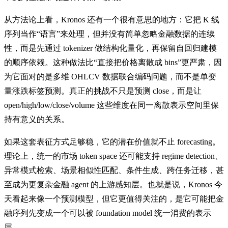
从方法论上看，Kronos 还有一个很有意思的地方：它把 K 线
序列当作“语言”来处理，但并没有简单忽略金融数据的连续
性，而是先通过 tokenizer 做结构化量化，再保留自回归建模
的顺序依赖。这种做法比“直接把价格离散成 bins”更严肃，因
为它面对的是多维 OHLCV 数据联合编码问题，而不是单变
量涨跌标签预测。真正的挑战不只是预测 close，而是让
open/high/low/close/volume 这些维度在同一离散表示空间里保
持有意义的关系。
如果这套表征方式足够稳，它的潜在价值就不止 forecasting。
理论上，统一的市场 token space 还可能支持 regime detection、
异常模式检索、场景相似性匹配、条件生成、跨任务迁移，甚
至成为更复杂金融 agent 的上游感知层。也就是说，Kronos 今
天看起来像一个预测模型，但它更值得关注的，是它可能把金
融序列先变成一个可以被 foundation model 统一消费的表示
层。