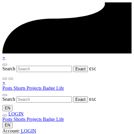
⌁
Search
Exact
ESC
⌁
Posts
Shorts
Projects
Badge
Life
Search
Exact
ESC
EN
LOGIN
Posts
Shorts
Projects
Badge
Life
EN
Account:
LOGIN