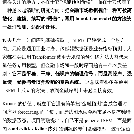
值得关注的地方，不在于它“也能预测价格”，而在于它代表了
一种越来越清晰的研究方向：
把金融市场数据视作一种可被离
散化、建模、续写的“语言”，再用 foundation model 的方法统
一处理预测、适配和迁移。
过去几年，时间序列基础模型（TSFM）已经变成一个热方
向。无论是通用工业时序、传感器数据还是业务指标预测，大
家都在尝试用 Transformer 或更大规模的预训练方法去替代大
量任务专用模型。但金融市场和一般时序问题有一个本质差
别：
它不是平稳、干净、低噪声的物理信号，而是高噪声、强
反馈、受参与者博弈影响的复杂系统。
这意味着很多在通用
TSFM 上成立的方法，放到金融序列上未必直接有效。
Kronos 的价值，就在于它没有简单把“金融预测”当成普通时
间序列 forecasting 的子集，而是试图承认金融市场本身有独特
的数据形态。项目明确提出，自己不是 generic TSFM，而是面
向
candlestick / K-line 序列
预训练的专门基础模型。这个定位