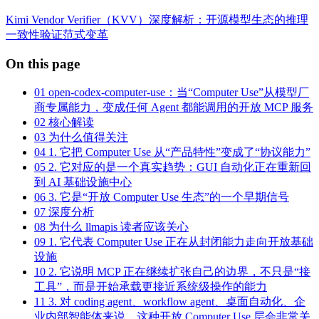
Kimi Vendor Verifier（KVV）深度解析：开源模型生态的推理
一致性验证范式变革
On this page
01
open-codex-computer-use：当“Computer Use”从模型厂
商专属能力，变成任何 Agent 都能调用的开放 MCP 服务
02
核心解读
03
为什么值得关注
04
1. 它把 Computer Use 从“产品特性”变成了“协议能力”
05
2. 它对应的是一个真实趋势：GUI 自动化正在重新回
到 AI 基础设施中心
06
3. 它是“开放 Computer Use 生态”的一个早期信号
07
深度分析
08
为什么 llmapis 读者应该关心
09
1. 它代表 Computer Use 正在从封闭能力走向开放基础
设施
10
2. 它说明 MCP 正在继续扩张自己的边界，不只是“接
工具”，而是开始承载更接近系统级操作的能力
11
3. 对 coding agent、workflow agent、桌面自动化、企
业内部智能体来说，这种开放 Computer Use 层会非常关