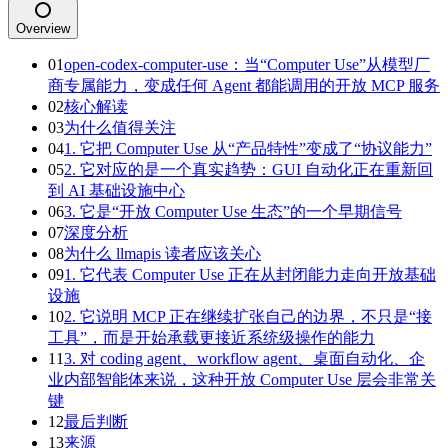
Overview
01
open-codex-computer-use：当“Computer Use”从模型厂
商专属能力，变成任何 Agent 都能调用的开放 MCP 服务
02
核心解读
03
为什么值得关注
04
1. 它把 Computer Use 从“产品特性”变成了“协议能力”
05
2. 它对应的是一个真实趋势：GUI 自动化正在重新回
到 AI 基础设施中心
06
3. 它是“开放 Computer Use 生态”的一个早期信号
07
深度分析
08
为什么 llmapis 读者应该关心
09
1. 它代表 Computer Use 正在从封闭能力走向开放基础
设施
10
2. 它说明 MCP 正在继续扩张自己的边界，不只是“接
工具”，而是开始承载更接近系统级操作的能力
11
3. 对 coding agent、workflow agent、桌面自动化、企
业内部智能体来说，这种开放 Computer Use 层会非常关
键
12
最后判断
13
来源