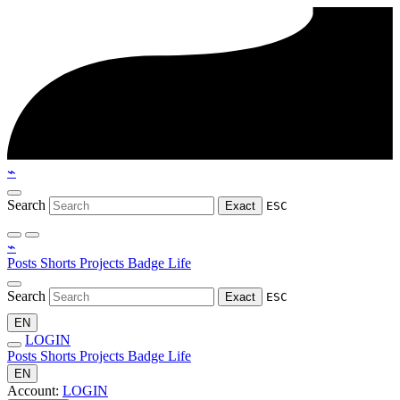
⌁
Search
Exact
ESC
⌁
Posts
Shorts
Projects
Badge
Life
Search
Exact
ESC
EN
LOGIN
Posts
Shorts
Projects
Badge
Life
EN
Account:
LOGIN