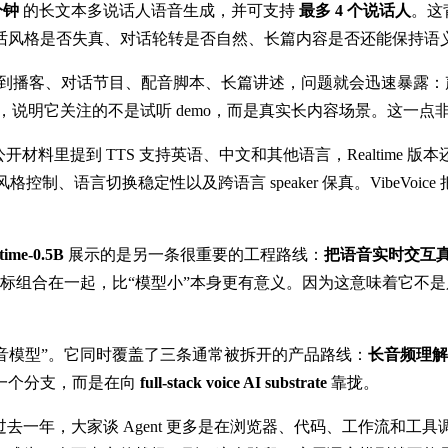
分钟
的长文本多说话人语音生成，并可支持
最多 4 个说话人
。这
话风格是否失真、对话轮转是否自然、长篇内容是否还能保持语
拉长到播客、对话节目、配音脚本、长篇讲述，问题就会迅速暴露
事里，说明它关注的不是试听 demo，而是真实长内容场景。这一点非常符合
开材料里提到 TTS 支持英语、中文和其他语言，Realtime 版
风格控制、语言切换稳定性以及跨语言 speaker 保真。VibeVo
time-0.5B
展示的是另一条很重要的工程路线：
把语音实时交互
钟长输出，这几个指标组合在一起，比“模型小”本身更有意义。因为这意味
一个语音模型”。它同时覆盖了三条通常被拆开的产品路线：
长音频理解
一个分支，而是在向
full-stack voice AI substrate
靠拢。
过去一年，大家谈 Agent 更多是在浏览器、代码、工作流和工具