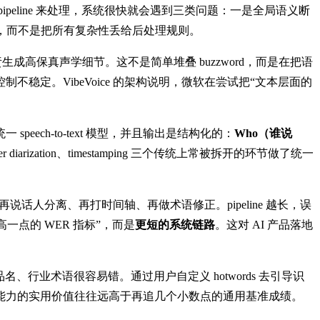
eline 来处理，系统很快就会遇到三类问题：一是全局语义断
问题，而不是把所有复杂性丢给后处理规则。
d 负责生成高保真声学细节。这不是简单堆叠 buzzword，而是在把语
定。VibeVoice 的架构说明，微软在尝试把“文本层面的
一 speech-to-text 模型，并且输出是结构化的：
Who（谁说
rization、timestamping 三个传统上常被拆开的环节做了统一
话人分离、再打时间轴、再做术语修正。pipeline 越长，误
一点的 WER 指标”，而是
更短的系统链路
。这对 AI 产品落地
业术语很容易错。通过用户自定义 hotwords 去引导识
能力的实用价值往往远高于再追几个小数点的通用基准成绩。