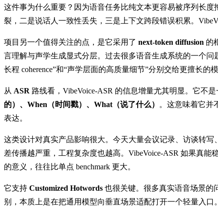
这件事为什么重要？因为语音任务比纯文本更容易被序列长度拖垮
裂，二是说话人一致性丢失，三是上下文跨段错误积累。VibeVo
项目另一个值得关注的点，是它采用了
next-token diffusion
的框
言理解与声学生成显式分层。过去很多语音生成系统的一个问题是
长程 coherence”和“声学层面的高质量细节”分别交给更擅长的
从
ASR
路线看，VibeVoice-ASR 的信息增量尤其明显。
的）、When（时间戳）、What（说了什么）
。这意味着它并不只是
表达。
这类设计对真实产品影响很大。今天大量会议记录、访谈转写、客服质
差传播越严重，工程复杂度也越高。VibeVoice-ASR 如
的意义，往往比单点 benchmark 更大。
它支持
Customized Hotwords
也很关键。很多真实语音场景的问
别，本质上是在把通用模型向垂直场景适配打开一个轻量入口