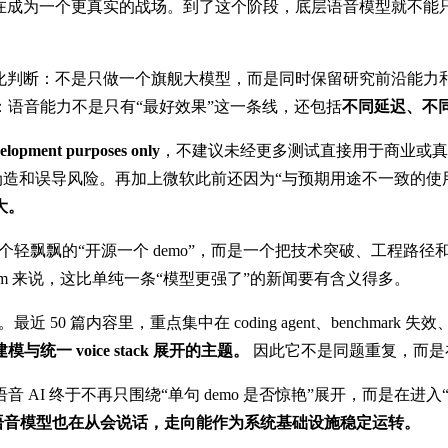
在成为一个更真实的战场。到了这个阶段，底层语音模型就不能只
化判断：不是只做一个旗舰大模型，而是同时保留研究前沿能力和部署友好能力
语音能力不是只有“最好效果”这一条线，还包括
不同延迟、不
velopment purposes only
，不建议未经更多测试直接用于商业或
误导风险。再加上微软此前还因为“与预期用途不一致的使用方式”移
大。
不是一个轻飘飘的“开源一个 demo”，而是一个把技术突破、工
com 来说，这比单纯一条“模型更强了”的新闻要有含义得多。
，重点集中在 coding agent、benchmark 失效、browser runt
一 voice stack 展开的主题。
因此它不是同题重复，而是在补全
AI 终于不再只围绕“单句 demo 是否惊艳”展开，而是在
语音模型也在从会说话，走向能作为系统基础设施稳定运转。