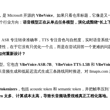
，是 Microsoft 开源的
VibeVoice
。如果只看仓库标题，它像是又一
示出一个行业方向：
语音模型正在从单点任务模型，演化成围绕“长上
ASR 专注转录准确率，TTS 专注音色与自然度，实时语音
ice 的重要性，在于它没有只优化一个点，而是在尝试回答一个更难的问
如何重新设计？
模型。它包含
VibeVoice-ASR-7B
、
VibeVoice-TTS-1.5B
和
VibeVoi
生成和低延迟流式生成三条路线同时推进。对 llmapis.co
tokenizers
，包括 acoustic token 和 semantic token，并把帧率压到
ken 太多、计算成本太高，导致长音频场景很难真正工程化落地。