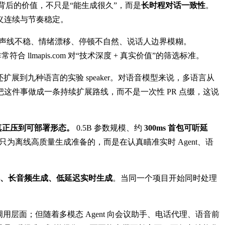
背后的价值，不只是“能生成很久”，而是
长时程对话一致性
。
义连续与节奏稳定。
：声线不稳、情绪漂移、停顿不自然、说话人边界模糊。
 llmapis.com 对“技术深度 + 真实价值”的筛选标准。
本还扩展到九种语言的实验 speaker。对语音模型来说，多语言从
ice 把这件事做成一条持续扩展路线，而不是一次性 PR 点缀，这说
真正压到可部署形态。
0.5B 参数规模、约
300ms 首包可听延
着它不是只为离线高质量生成准备的，而是在认真瞄准实时 Agent、语
、长音频生成、低延迟实时生成
。当同一个项目开始同时处理
调用层面；但随着多模态 Agent 向会议助手、电话代理、语音前