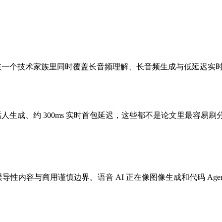
一个点，而是在一个技术家族里同时覆盖长音频理解、长音频生成与低延
分钟多说话人生成、约 300ms 实时首包延迟，这些都不是论文里最容
误导性内容与商用谨慎边界。语音 AI 正在像图像生成和代码 Ag