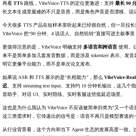
再看
TTS
路线，VibeVoice-TTS 的定位更激进：支持
最长 90 
长文本生成里最难的不只是音质，而是角色声音是否漂移、说
今天很多 TTS 产品在短样本里听起来已经很自然，但一旦
VibeVoice 把“90 分钟、4 说话人、自然轮转”直接写进主叙
更值得注意的是，VibeVoice 明确支持
多语言和跨语言
使用。公
来不是简单多加几套发音数据，而是涉及 tokenizer 表示、发音
明它更像平台能力，而不是单次论文发布。
如果说 ASR 和 TTS 展示的是“长程能力”，那么
VibeVoice-Real
迟
、支持 streaming text input、支持约 10 分
音助手、对话 UI、实时陪练、实时客服这些低延迟场景。
这也是为什么我认为 VibeVoice 不应该被简单归类为“又
这三类需求时，它传递出的信号是：语音不再只是模型赛道的
从行业背景看，这个方向和当下 Agent 生态的发展高度一致。