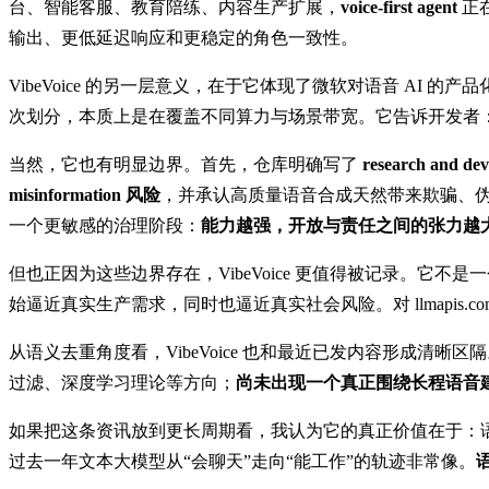
台、智能客服、教育陪练、内容生产扩展，
voice-first agent
正
输出、更低延迟响应和更稳定的角色一致性。
VibeVoice 的另一层意义，在于它体现了微软对语音 AI 的产品
次划分，本质上是在覆盖不同算力与场景带宽。它告诉开发者：
当然，它也有明显边界。首先，仓库明确写了
research and de
misinformation 风险
，并承认高质量语音合成天然带来欺骗、伪造和
一个更敏感的治理阶段：
能力越强，开放与责任之间的张力越
但也正因为这些边界存在，VibeVoice 更值得被记录。它
始逼近真实生产需求，同时也逼近真实社会风险。对 llmapis.
从语义去重角度看，VibeVoice 也和最近已发内容形成清晰区隔。最近 50 篇内容里
过滤、深度学习理论等方向；
尚未出现一个真正围绕长程语音建模与统
如果把这条资讯放到更长周期看，我认为它的真正价值在于：语音 
过去一年文本大模型从“会聊天”走向“能工作”的轨迹非常像。