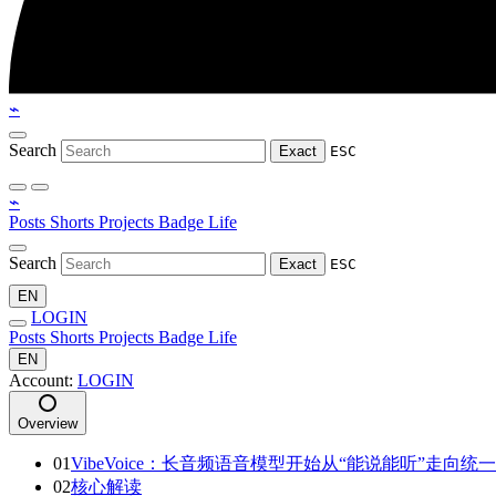
⌁
Search
Exact
ESC
⌁
Posts
Shorts
Projects
Badge
Life
Search
Exact
ESC
EN
LOGIN
Posts
Shorts
Projects
Badge
Life
EN
Account:
LOGIN
Overview
01
VibeVoice：长音频语音模型开始从“能说能听”走向
02
核心解读