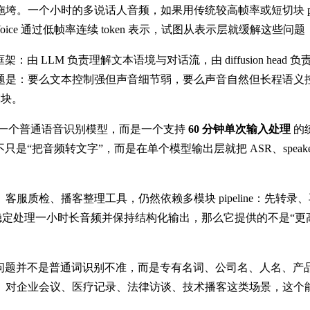
。一个小时的多说话人音频，如果用传统较高帧率或短切块 pip
ice 通过低帧率连续 token 表示，试图从表示层就缓解这些
架：由 LLM 负责理解文本语境与对话流，由 diffusion hea
：要么文本控制强但声音细节弱，要么声音自然但长程语义控制不稳
模块。
它不是一个普通语音识别模型，而是一个支持
60 分钟单次输入处理
的统
“把音频转文字”，而是在单个模型输出层就把 ASR、speaker dia
检、播客整理工具，仍然依赖多模块 pipeline：先转录、再说
果真能稳定处理一小时长音频并保持结构化输出，那么它提供的不是“更高
题并不是普通词识别不准，而是专有名词、公司名、人名、产品名、行
。对企业会议、医疗记录、法律访谈、技术播客这类场景，这个