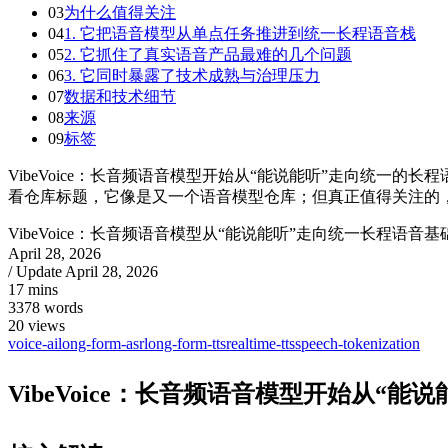
03
为什么值得关注
04
1. 它把语音模型从单点任务推进到统一长程语音栈
05
2. 它抓住了真实语音产品最难的几个问题
06
3. 它同时暴露了技术成熟与治理压力
07
数据和技术细节
08
来源
09
标签
VibeVoice：长音频语音模型开始从“能说能听”走向统一的长程语音基础设施 
看仓库标题，它像是又一个语音模型仓库；但真正值得关注的，
VibeVoice：长音频语音模型从“能说能听”走向统一长程语音基
April 28, 2026
/ Update
April 28, 2026
17 mins
3378 words
20
views
voice-ai
long-form-asr
long-form-tts
realtime-tts
speech-tokenization
VibeVoice：长音频语音模型开始从“