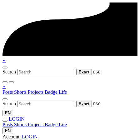
⌁
Search
Exact
ESC
⌁
Posts
Shorts
Projects
Badge
Life
Search
Exact
ESC
EN
LOGIN
Posts
Shorts
Projects
Badge
Life
EN
Account:
LOGIN