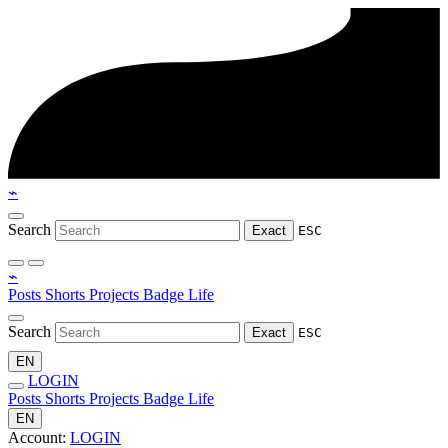
⌁
Search
Exact
ESC
⌁
Posts
Shorts
Projects
Badge
Life
Search
Exact
ESC
EN
LOGIN
Posts
Shorts
Projects
Badge
Life
EN
Account:
LOGIN