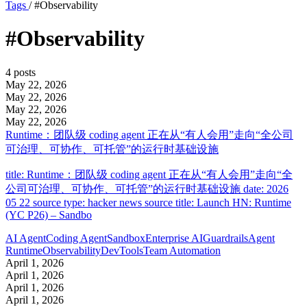
Tags
/
#Observability
#Observability
4 posts
May 22, 2026
May 22, 2026
May 22, 2026
May 22, 2026
Runtime：团队级 coding agent 正在从“有人会用”走向“全公司
可治理、可协作、可托管”的运行时基础设施
title: Runtime：团队级 coding agent 正在从“有人会用”走向“全
公司可治理、可协作、可托管”的运行时基础设施 date: 2026
05 22 source type: hacker news source title: Launch HN: Runtime
(YC P26) – Sandbo
AI Agent
Coding Agent
Sandbox
Enterprise AI
Guardrails
Agent
Runtime
Observability
DevTools
Team Automation
April 1, 2026
April 1, 2026
April 1, 2026
April 1, 2026