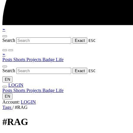
⌁
Search
Exact
ESC
⌁
Posts
Shorts
Projects
Badge
Life
Search
Exact
ESC
EN
LOGIN
Posts
Shorts
Projects
Badge
Life
EN
Account:
LOGIN
Tags
/
#RAG
#RAG