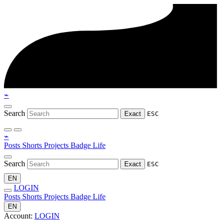
⌁
Search
Exact
ESC
⌁
Posts
Shorts
Projects
Badge
Life
Search
Exact
ESC
EN
LOGIN
Posts
Shorts
Projects
Badge
Life
EN
Account:
LOGIN