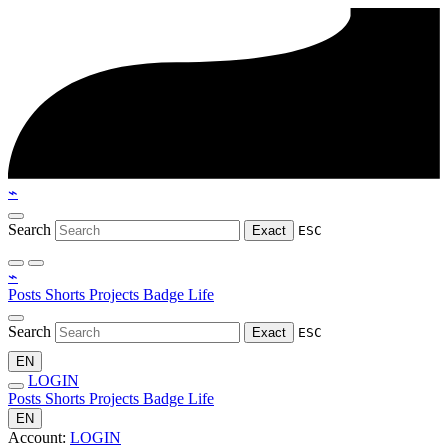
⌁
Search
Exact
ESC
⌁
Posts
Shorts
Projects
Badge
Life
Search
Exact
ESC
EN
LOGIN
Posts
Shorts
Projects
Badge
Life
EN
Account:
LOGIN