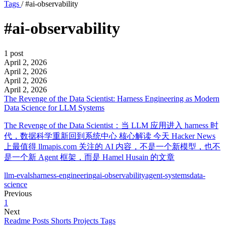
Tags
/
#ai-observability
#ai-observability
1 post
April 2, 2026
April 2, 2026
April 2, 2026
April 2, 2026
The Revenge of the Data Scientist: Harness Engineering as Modern
Data Science for LLM Systems
The Revenge of the Data Scientist：当 LLM 应用进入 harness 时
代，数据科学重新回到系统中心 核心解读 今天 Hacker News
上最值得 llmapis.com 关注的 AI 内容，不是一个新模型，也不
是一个新 Agent 框架，而是 Hamel Husain 的文章
llm-evals
harness-engineering
ai-observability
agent-systems
data-
science
Previous
1
Next
Readme
Posts
Shorts
Projects
Tags