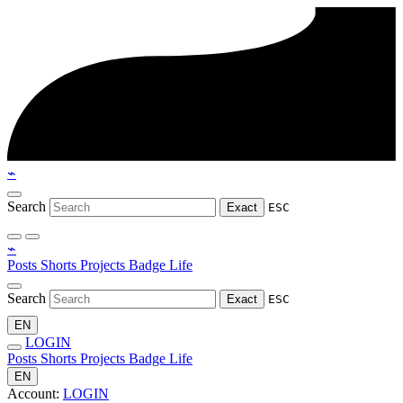
⌁
Search
Exact
ESC
⌁
Posts
Shorts
Projects
Badge
Life
Search
Exact
ESC
EN
LOGIN
Posts
Shorts
Projects
Badge
Life
EN
Account:
LOGIN