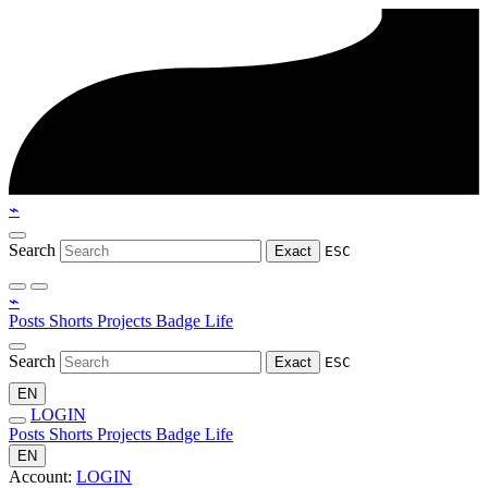
⌁
Search
Exact
ESC
⌁
Posts
Shorts
Projects
Badge
Life
Search
Exact
ESC
EN
LOGIN
Posts
Shorts
Projects
Badge
Life
EN
Account:
LOGIN