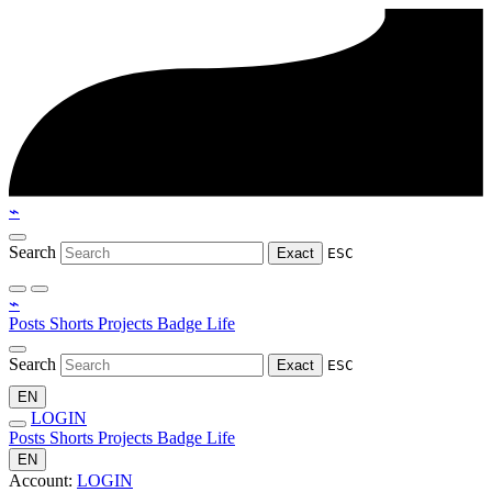
⌁
Search
Exact
ESC
⌁
Posts
Shorts
Projects
Badge
Life
Search
Exact
ESC
EN
LOGIN
Posts
Shorts
Projects
Badge
Life
EN
Account:
LOGIN