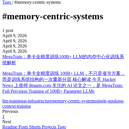
Tags
/
#memory-centric-systems
#memory-centric-systems
1 post
April 9, 2026
April 9, 2026
April 9, 2026
April 9, 2026
MegaTrain：单卡全精度训练100B+ LLM的内存中心化训练系
统解析
MegaTrain：单卡全精度训练 100B+ LLM，不只是省卡方案，
而是训练系统结构的一次重新分层 核心解读 今天 Hacker
News 上值得 llmapis.com 关注的 AI 论文之一，是 MegaTrain:
Full Precision Training of 100B+ Parameter LLMs
llm-training
ai-infrastructure
memory-centric-systems
single-gpu
long-
context-training
Previous
1
Next
Readme
Posts
Shorts
Projects
Tags