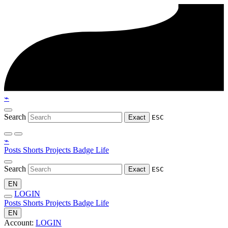
⌁
Search
Exact
ESC
⌁
Posts
Shorts
Projects
Badge
Life
Search
Exact
ESC
EN
LOGIN
Posts
Shorts
Projects
Badge
Life
EN
Account:
LOGIN