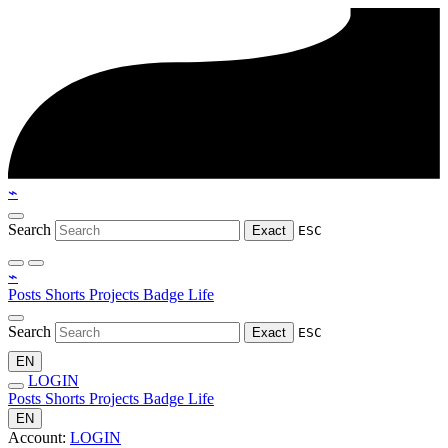
⌁
Search
Exact
ESC
⌁
Posts
Shorts
Projects
Badge
Life
Search
Exact
ESC
EN
LOGIN
Posts
Shorts
Projects
Badge
Life
EN
Account:
LOGIN