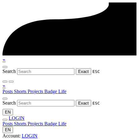
⌁
Search
Exact
ESC
⌁
Posts
Shorts
Projects
Badge
Life
Search
Exact
ESC
EN
LOGIN
Posts
Shorts
Projects
Badge
Life
EN
Account:
LOGIN