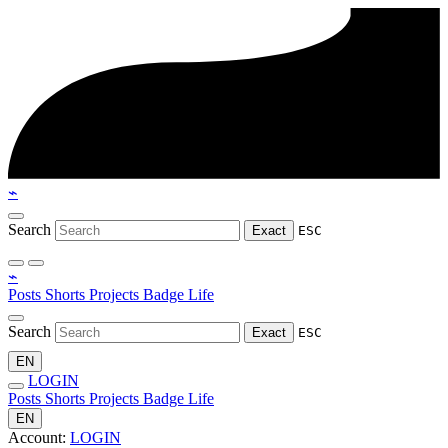
⌁
Search
Exact
ESC
⌁
Posts
Shorts
Projects
Badge
Life
Search
Exact
ESC
EN
LOGIN
Posts
Shorts
Projects
Badge
Life
EN
Account:
LOGIN