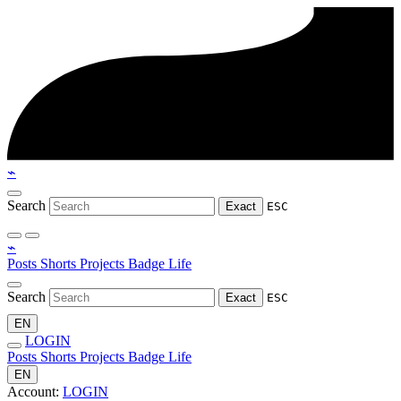
⌁
Search
Exact
ESC
⌁
Posts
Shorts
Projects
Badge
Life
Search
Exact
ESC
EN
LOGIN
Posts
Shorts
Projects
Badge
Life
EN
Account:
LOGIN