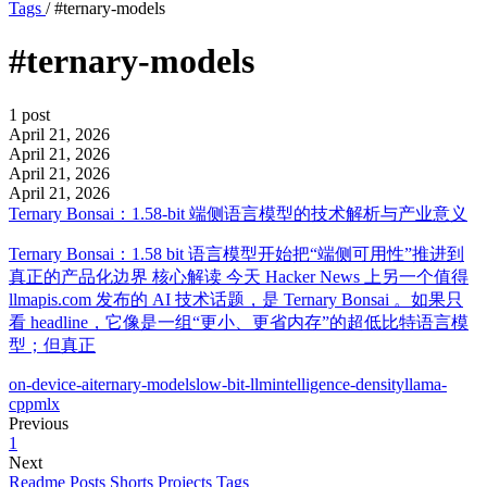
Tags
/
#ternary-models
#ternary-models
1 post
April 21, 2026
April 21, 2026
April 21, 2026
April 21, 2026
Ternary Bonsai：1.58-bit 端侧语言模型的技术解析与产业意义
Ternary Bonsai：1.58 bit 语言模型开始把“端侧可用性”推进到
真正的产品化边界 核心解读 今天 Hacker News 上另一个值得
llmapis.com 发布的 AI 技术话题，是 Ternary Bonsai 。如果只
看 headline，它像是一组“更小、更省内存”的超低比特语言模
型；但真正
on-device-ai
ternary-models
low-bit-llm
intelligence-density
llama-
cpp
mlx
Previous
1
Next
Readme
Posts
Shorts
Projects
Tags