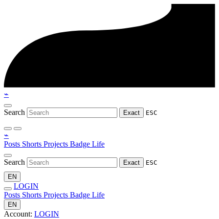
⌁
Search
Exact
ESC
⌁
Posts
Shorts
Projects
Badge
Life
Search
Exact
ESC
EN
LOGIN
Posts
Shorts
Projects
Badge
Life
EN
Account:
LOGIN