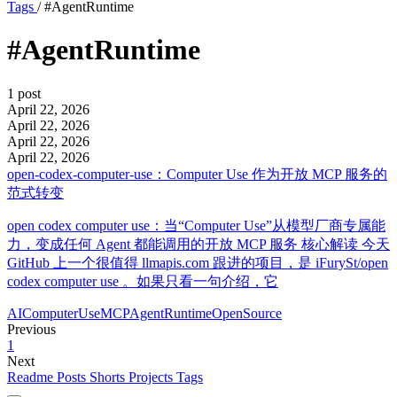
Tags
/
#AgentRuntime
#AgentRuntime
1 post
April 22, 2026
April 22, 2026
April 22, 2026
April 22, 2026
open-codex-computer-use：Computer Use 作为开放 MCP 服务的
范式转变
open codex computer use：当“Computer Use”从模型厂商专属能
力，变成任何 Agent 都能调用的开放 MCP 服务 核心解读 今天
GitHub 上一个很值得 llmapis.com 跟进的项目，是 iFurySt/open
codex computer use 。如果只看一句介绍，它
AI
ComputerUse
MCP
AgentRuntime
OpenSource
Previous
1
Next
Readme
Posts
Shorts
Projects
Tags