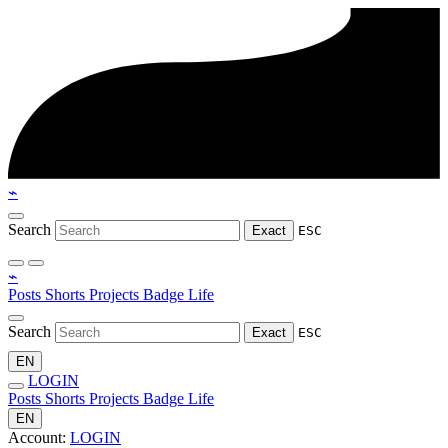
⌁
Search
Exact
ESC
⌁
Posts
Shorts
Projects
Badge
Life
Search
Exact
ESC
EN
LOGIN
Posts
Shorts
Projects
Badge
Life
EN
Account:
LOGIN