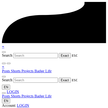
⌁
Search
Exact
ESC
⌁
Posts
Shorts
Projects
Badge
Life
Search
Exact
ESC
EN
LOGIN
Posts
Shorts
Projects
Badge
Life
EN
Account:
LOGIN