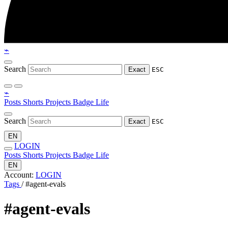
⌁
Search
Exact
ESC
⌁
Posts
Shorts
Projects
Badge
Life
Search
Exact
ESC
EN
LOGIN
Posts
Shorts
Projects
Badge
Life
EN
Account:
LOGIN
Tags
/
#agent-evals
#agent-evals