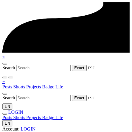
⌁
Search
Exact
ESC
⌁
Posts
Shorts
Projects
Badge
Life
Search
Exact
ESC
EN
LOGIN
Posts
Shorts
Projects
Badge
Life
EN
Account:
LOGIN