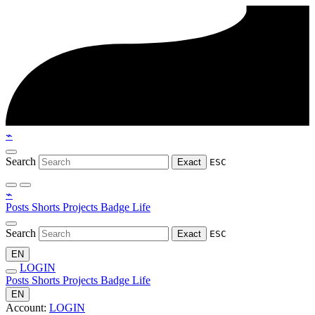
⌁
Search
Exact
ESC
⌁
Posts
Shorts
Projects
Badge
Life
Search
Exact
ESC
EN
LOGIN
Posts
Shorts
Projects
Badge
Life
EN
Account:
LOGIN