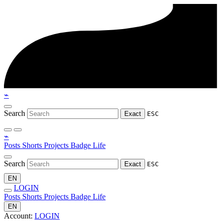
⌁
Search
Exact
ESC
⌁
Posts
Shorts
Projects
Badge
Life
Search
Exact
ESC
EN
LOGIN
Posts
Shorts
Projects
Badge
Life
EN
Account:
LOGIN