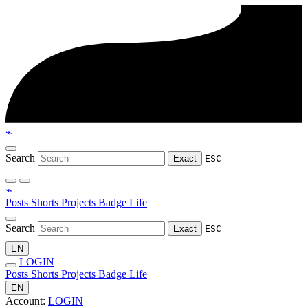
⌁
Search
Exact
ESC
⌁
Posts
Shorts
Projects
Badge
Life
Search
Exact
ESC
EN
LOGIN
Posts
Shorts
Projects
Badge
Life
EN
Account:
LOGIN