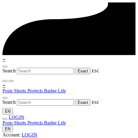
⌁
Search
Exact
ESC
⌁
Posts
Shorts
Projects
Badge
Life
Search
Exact
ESC
EN
LOGIN
Posts
Shorts
Projects
Badge
Life
EN
Account:
LOGIN