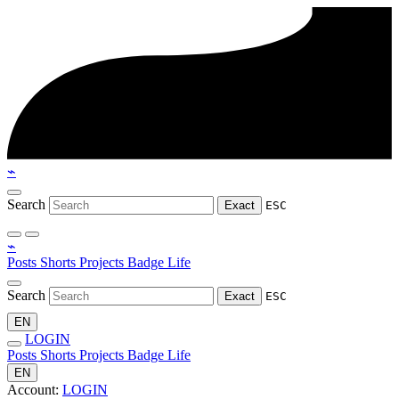
⌁
Search
Exact
ESC
⌁
Posts
Shorts
Projects
Badge
Life
Search
Exact
ESC
EN
LOGIN
Posts
Shorts
Projects
Badge
Life
EN
Account:
LOGIN