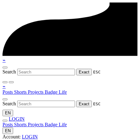
⌁
Search
Exact
ESC
⌁
Posts
Shorts
Projects
Badge
Life
Search
Exact
ESC
EN
LOGIN
Posts
Shorts
Projects
Badge
Life
EN
Account:
LOGIN